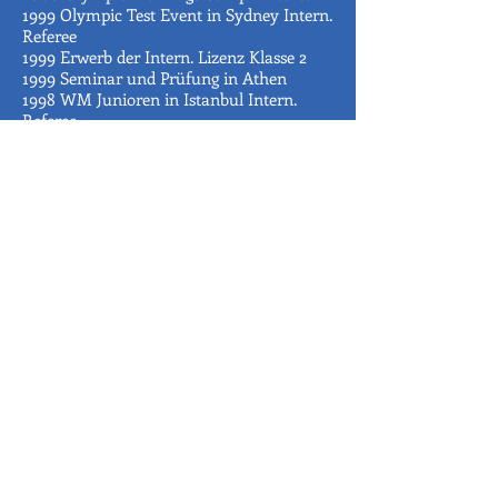
1999 Olympic Test Event in Sydney Intern.
Referee
1999 Erwerb der Intern. Lizenz Klasse 2
1999 Seminar und Prüfung in Athen
1998 WM Junioren in Istanbul Intern.
Referee
1998 WTF-President Cup in Birmingham
Intern. Referee
1997 WM in Hongkong Intern. Referee
1996 Europameisterschaft in Helsinki
Intern. Referee
1993 1. Poomsae-EM in Wörgl Erwerb der
Europäischen Lizenz
1988 Europameisterschaft in Ankara
Intern. Referee
1985 Mitglied im Europ. Techn. Ausschuss
1983 6. WM in Copenhagen Erwerb der
Intern. Lizenz Klasse 3