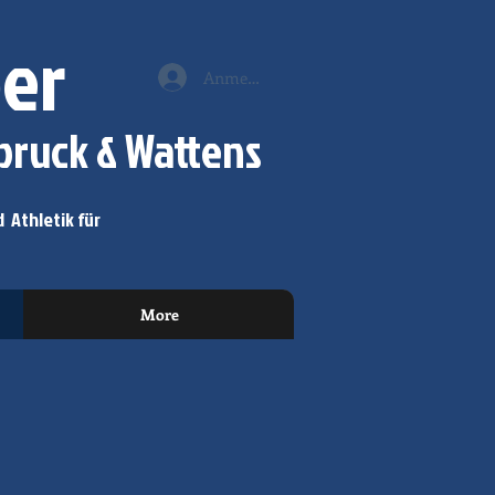
er
Anmelden
ruck & Wattens
 Athletik für
More