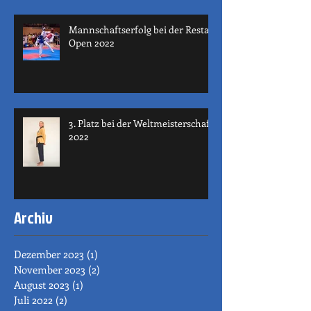
Mannschaftserfolg bei der Restart
Open 2022
3. Platz bei der Weltmeisterschaft
2022
Archiv
Dezember 2023
(1)
1 Beitrag
November 2023
(2)
2 Beiträge
August 2023
(1)
1 Beitrag
Juli 2022
(2)
2 Beiträge