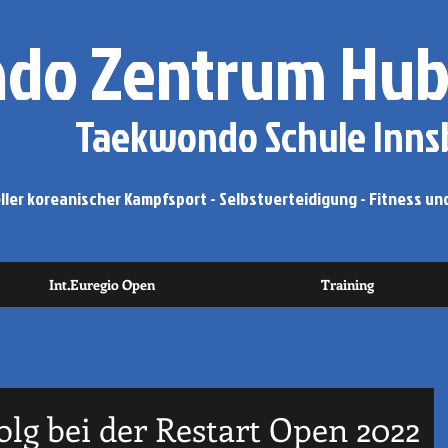
do Zentrum Hub
Taekwondo Schule Innsb
ler koreanischer Kampfsport - Selbstverteidigung - Fitness und
Int.Euregio Open
Training
lg bei der Restart Open 2022