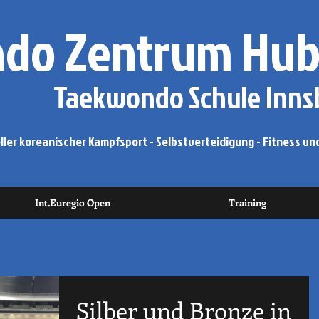
do Zentrum Hub
Taekwondo Schule Innsb
ler koreanischer Kampfsport - Selbstverteidigung - Fitness und
Int.Euregio Open
Training
Silber und Bronze in