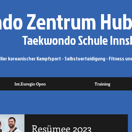
do Zentrum Hub
Taekwondo Schule Innsb
ler koreanischer Kampfsport - Selbstverteidigung - Fitness und
Int.Euregio Open
Training
Resümee 2023