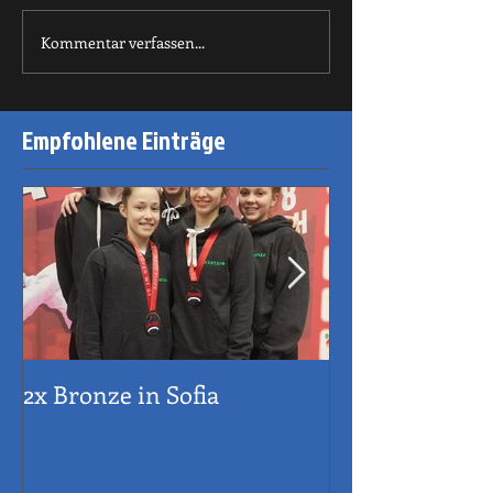
Kommentar verfassen...
Empfohlene Einträge
2x Bronze in Sofia
Sportehrenzei
Stadt Innsbru