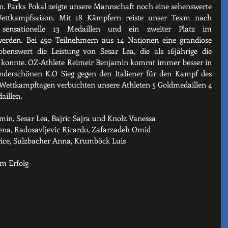
rn. Parks Pokal zeigte unsere Mannschaft noch eine sehenswerte 
ettkampfsaison. Mit 18 Kämpfern reiste unser Team nach 
 sensationelle 13 Medaillen und ein zweiter Platz im 
erden. Bei 450 Teilnehmern aus 14 Nationen eine grandiose 
obenswert die Leistung von Sesar Lea, die als 16jährige die 
 konnte. OZ-Athlete Reimeir Benjamin kommt immer besser in 
derschönen K.O Sieg gegen den Italiener für den Kampf des 
Wettkampftagen verbuchten unsere Athleten 5 Goldmedaillen 4 
aillen.
min, Sesar Lea, Bajric Sajra und Knolz Vanessa
rena, Radosavljevic Ricardo, Zafarzadeh Omid
rice, Sulzbacher Anna, Krumböck Luis
um Erfolg