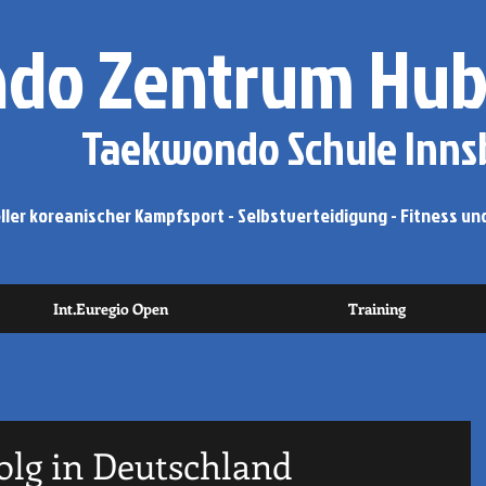
do Zentrum Hub
Taekwondo Schule Innsb
ler koreanischer Kampfsport - Selbstverteidigung - Fitness und
Int.Euregio Open
Training
olg in Deutschland